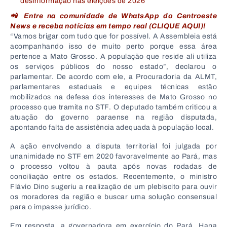
desinformação nas eleições de 2026
📲 Entre na comunidade de WhatsApp do Centroeste
News e receba notícias em tempo real (CLIQUE AQUI)!
“Vamos brigar com tudo que for possível. A Assembleia está
acompanhando isso de muito perto porque essa área
pertence a Mato Grosso. A população que reside ali utiliza
os serviços públicos do nosso estado”, declarou o
parlamentar. De acordo com ele, a Procuradoria da ALMT,
parlamentares estaduais e equipes técnicas estão
mobilizados na defesa dos interesses de Mato Grosso no
processo que tramita no STF. O deputado também criticou a
atuação do governo paraense na região disputada,
apontando falta de assistência adequada à população local.
A ação envolvendo a disputa territorial foi julgada por
unanimidade no STF em 2020 favoravelmente ao Pará, mas
o processo voltou à pauta após novas rodadas de
conciliação entre os estados. Recentemente, o ministro
Flávio Dino sugeriu a realização de um plebiscito para ouvir
os moradores da região e buscar uma solução consensual
para o impasse jurídico.
Em resposta, a governadora em exercício do Pará, Hana