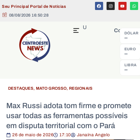
Seu Principal Portal de Notícias
08/08/2026 16:50:28
MENU
Cotação
DÓLAR
--
EURO
--
LIBRA
--
DESTAQUES
,
MATO GROSSO
,
REGIONAIS
Max Russi adota tom firme e promete
usar todas as ferramentas possíveis
em disputa territorial com o Pará
26 de maio de 2026
17:10
Janaína Angelo