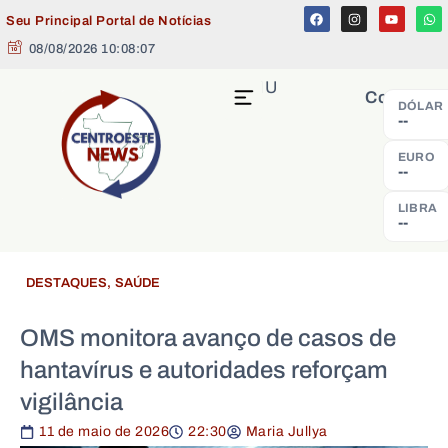
Seu Principal Portal de Notícias
08/08/2026 10:08:08
MENU
Cotação
DÓLAR
--
EURO
--
LIBRA
--
DESTAQUES
,
SAÚDE
OMS monitora avanço de casos de
hantavírus e autoridades reforçam
vigilância
11 de maio de 2026
22:30
Maria Jullya