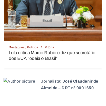
Destaques
Mato Grosso
Vitória
secretário
MP pede suspensão ou regulariza
Rodoviária do Coxipó por falta de
autorização e problemas estruturai
Jornalista:
José Claudenir de
Almeida – DRT nº 0001650