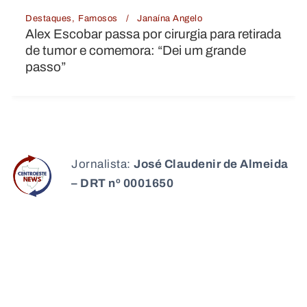
Destaques
Internacional
Janaína Angelo
ada
Impasse no Senado dos EUA adia votaçã
de indicado para embaixada no Brasil
Jornalista:
José Claudenir de Almeida
– DRT nº 0001650