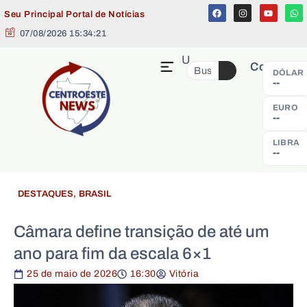
Seu Principal Portal de Notícias
07/08/2026 15:34:22
MENU
Cotação
DÓLAR
--
EURO
--
LIBRA
--
DESTAQUES
,
BRASIL
Câmara define transição de até um
ano para fim da escala 6×1
25 de maio de 2026
16:30
Vitória