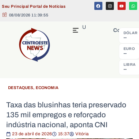
Seu Principal Portal de Notícias
08/08/2026 11:39:55
MENU
Cotação
DÓLAR
--
EURO
--
LIBRA
--
DESTAQUES
,
ECONOMIA
Taxa das blusinhas teria preservado
135 mil empregos e reforçado
indústria nacional, aponta CNI
23 de abril de 2026
15:37
Vitória