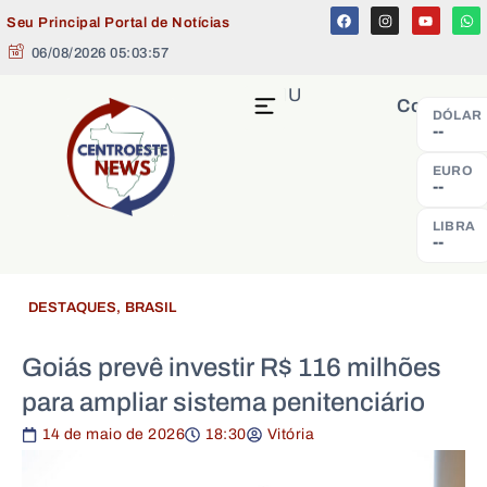
Seu Principal Portal de Notícias
06/08/2026 05:03:58
MENU
Cotação
DÓLAR
--
EURO
--
LIBRA
--
DESTAQUES
,
BRASIL
Goiás prevê investir R$ 116 milhões
para ampliar sistema penitenciário
14 de maio de 2026
18:30
Vitória