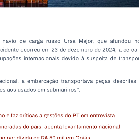
o navio de carga russo
Ursa Major
, que afundou n
incidente ocorreu em 23 de dezembro de 2024, a cerca
cupações internacionais devido à suspeita de transpo
acional, a embarcação transportava peças descrita
tes aos usados em submarinos”.
o e faz críticas a gestões do PT em entrevista
neradas do país, aponta levantamento nacional
lho por dívida de R$ 50 mil em Goiás