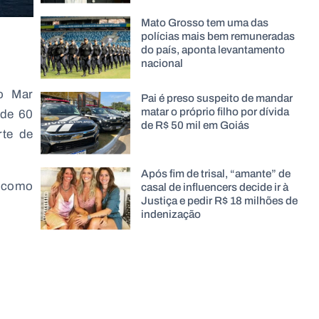
Mato Grosso tem uma das
polícias mais bem remuneradas
do país, aponta levantamento
nacional
o Mar
Pai é preso suspeito de mandar
matar o próprio filho por dívida
 de 60
de R$ 50 mil em Goiás
rte de
Após fim de trisal, “amante” de
s como
casal de influencers decide ir à
Justiça e pedir R$ 18 milhões de
indenização