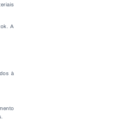
eriais
tok
. A
ados à
amento
s.