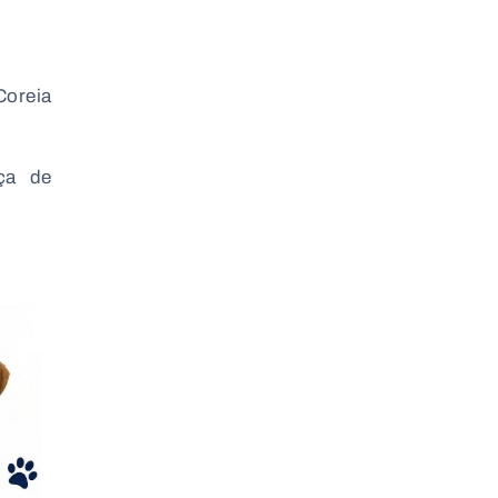
Coreia
ça de