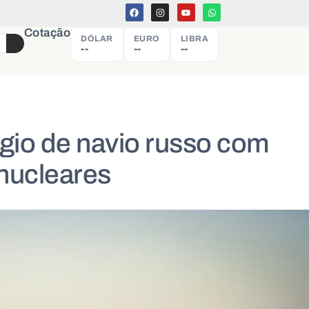
Cotação
DÓLAR
EURO
LIBRA
--
--
--
gio de navio russo com
 nucleares