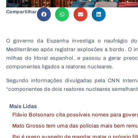
Compartilhar
O governo da
Espanha
investiga o naufrágio d
Mediterrâneo após registrar explosões a bordo. O 
milhas do litoral espanhol, e passou a gerar preo
componentes ligados a reatores nucleares.
Segundo informações divulgadas pela
CNN
Intern
“componentes de dois reatores nucleares semelhan
Mais Lidas
Flávio Bolsonaro cita possíveis nomes para govern
Mato Grosso tem uma das polícias mais bem remu
Pai é preso suspeito de mandar matar o próprio fi