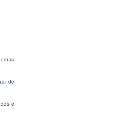
gramas
ção de
icos e