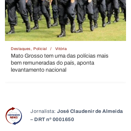
ia
Destaques
Justiça
Vitóri
das polícias mais
Pai é preso suspeito 
país, aponta
próprio filho por dívid
l
Goiás
Jornalista:
José Claudenir de Almeida
– DRT nº 0001650