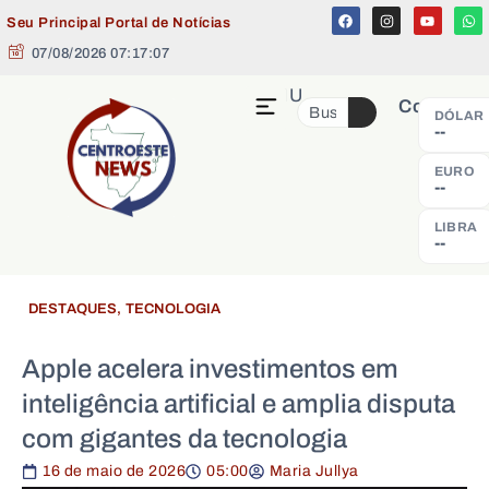
Seu Principal Portal de Notícias
07/08/2026 07:17:08
MENU
Cotação
DÓLAR
--
EURO
--
LIBRA
--
DESTAQUES
,
TECNOLOGIA
Apple acelera investimentos em
inteligência artificial e amplia disputa
com gigantes da tecnologia
16 de maio de 2026
05:00
Maria Jullya