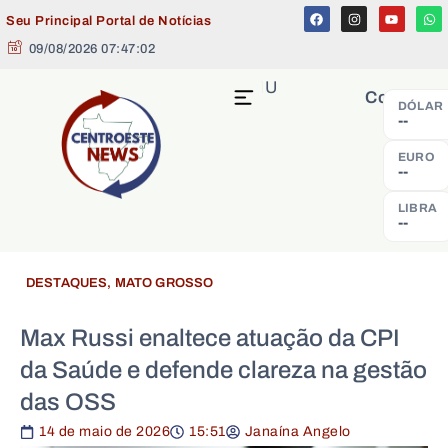
Seu Principal Portal de Notícias
09/08/2026 07:47:03
MENU
Cotação
DÓLAR
--
EURO
--
LIBRA
--
DESTAQUES
,
MATO GROSSO
Max Russi enaltece atuação da CPI
da Saúde e defende clareza na gestão
das OSS
14 de maio de 2026
15:51
Janaína Angelo