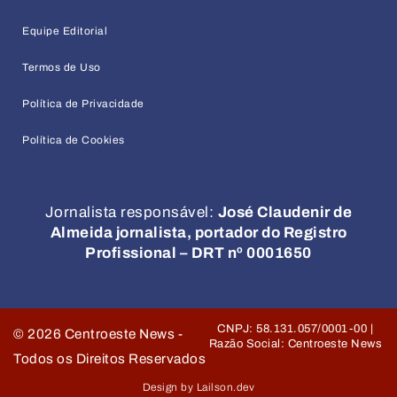
Equipe Editorial
Termos de Uso
Política de Privacidade
Política de Cookies
Jornalista responsável:
José Claudenir de
Almeida jornalista, portador do Registro
Profissional – DRT nº 0001650
CNPJ: 58.131.057/0001-00 |
©
2026
Centroeste News -
Razão Social: Centroeste News
Todos os Direitos Reservados
Design by Lailson.dev