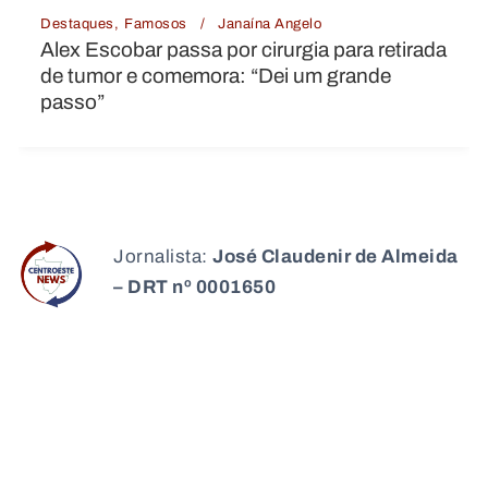
gelo
Destaques
Internacional
Janaína
gia para retirada
Impasse no Senado dos EUA
 um grande
de indicado para embaixada 
Jornalista:
José Claudenir de Almeida
– DRT nº 0001650