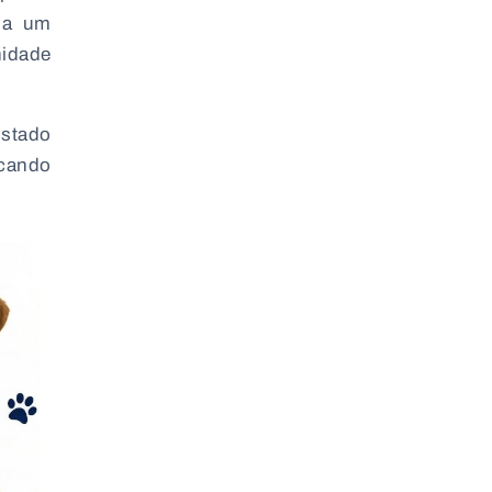
o a um
nidade
Estado
acando