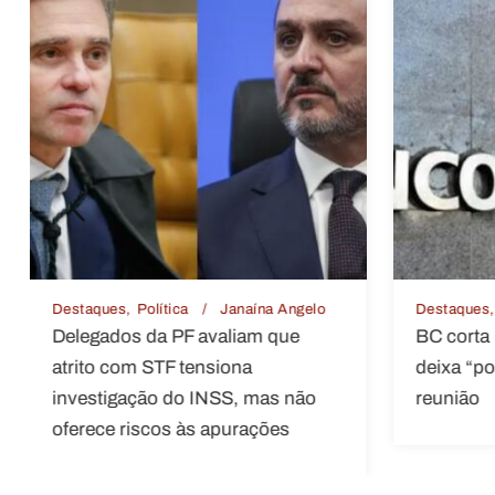
Destaques
Economia
Janaína Angelo
Destaques
BC corta Selic para 14% ao ano e
Ciclone-
deixa “porta aberta” para próxima
de semana
reunião
Sudeste