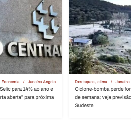
clima
Janaína Angelo
Destaques
Mato Grosso
Janaína Angelo
bomba perde força no fim
Expoeste retorna a Pont
; veja previsão no Sul e
Lacerda e movimenta co
tradição local