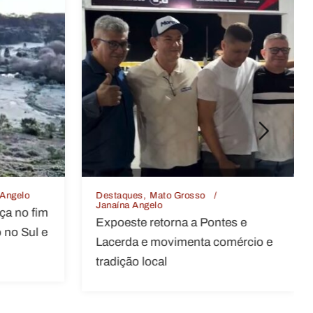
Destaques
Política
Vitória
Lula critica Marco Rubio e diz que
es e
secretário dos EUA “odeia o
mércio e
Brasil”