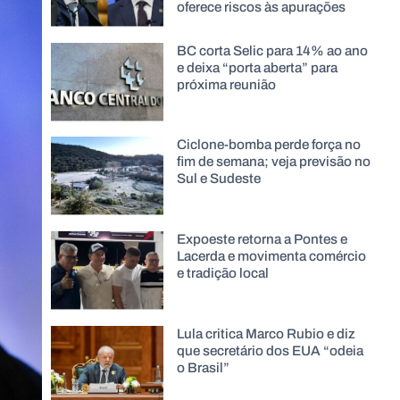
oferece riscos às apurações
BC corta Selic para 14% ao ano
e deixa “porta aberta” para
próxima reunião
Ciclone-bomba perde força no
fim de semana; veja previsão no
Sul e Sudeste
Expoeste retorna a Pontes e
Lacerda e movimenta comércio
e tradição local
Lula critica Marco Rubio e diz
que secretário dos EUA “odeia
o Brasil”