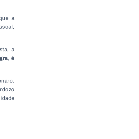
 que a
ssoal,
sta, a
gra, é
onaro.
ardozo
nidade