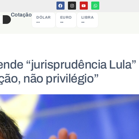
Cotação
DÓLAR
EURO
LIBRA
--
--
--
ende “jurisprudência Lula”
ão, não privilégio”