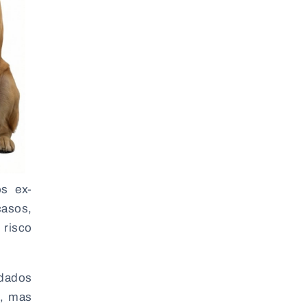
os ex-
casos,
 risco
odados
i, mas