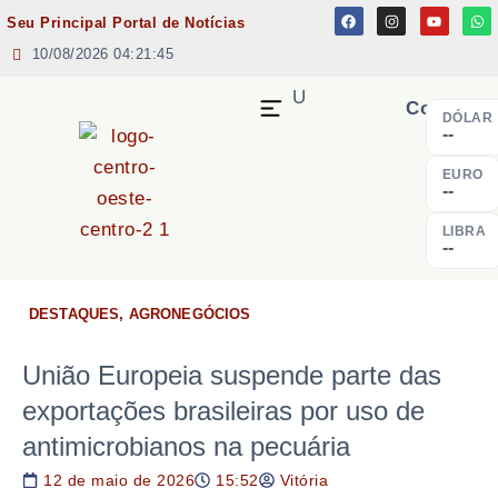
Seu Principal Portal de Notícias
10/08/2026 04:21:45
MENU
Cotação
DÓLAR
--
EURO
--
LIBRA
--
DESTAQUES
,
AGRONEGÓCIOS
União Europeia suspende parte das
exportações brasileiras por uso de
antimicrobianos na pecuária
12 de maio de 2026
15:52
Vitória