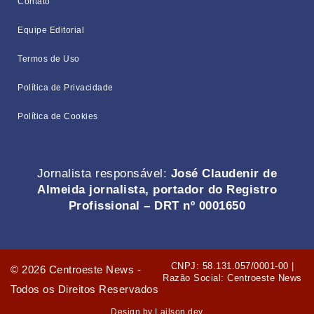
Contato
Equipe Editorial
Termos de Uso
Política de Privacidade
Política de Cookies
Jornalista responsável:
José Claudenir de
Almeida jornalista, portador do Registro
Profissional – DRT nº 0001650
CNPJ: 58.131.057/0001-00 |
©
2026
Centroeste News -
Razão Social: Centroeste News
Todos os Direitos Reservados
Design by Lailson.dev