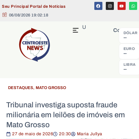
Seu Principal Portal de Notícias
06/08/2026 19:02:18
MENU
Cotação
DÓLAR
--
EURO
--
LIBRA
--
DESTAQUES
,
MATO GROSSO
Tribunal investiga suposta fraude
milionária em leilões de imóveis em
Mato Grosso
27 de maio de 2026
20:30
Maria Jullya