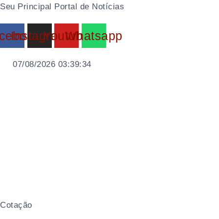
Ir
Seu Principal Portal de Notícias
para
cebook
Instagram
Youtube
Whatsapp
o
conteúdo
07/08/2026 03:39:35
Cotação