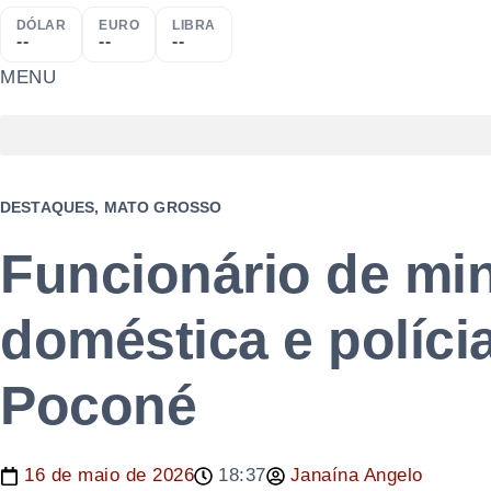
DÓLAR
EURO
LIBRA
--
--
--
MENU
DESTAQUES
,
MATO GROSSO
Funcionário de min
doméstica e políci
Poconé
16 de maio de 2026
18:37
Janaína Angelo