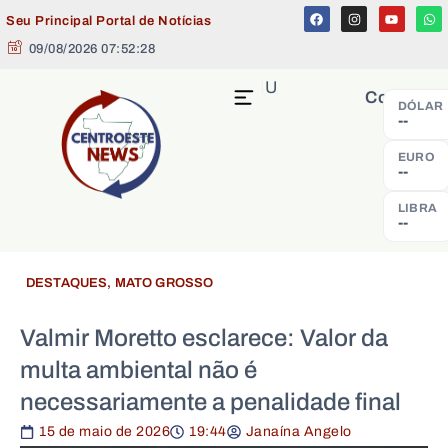
Seu Principal Portal de Notícias
09/08/2026 07:52:28
MENU
Cotação
DÓLAR
--
EURO
--
LIBRA
--
DESTAQUES
,
MATO GROSSO
Valmir Moretto esclarece: Valor da
multa ambiental não é
necessariamente a penalidade final
15 de maio de 2026
19:44
Janaína Angelo