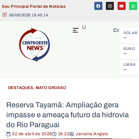
Seu Principal Portal de Notícias
08/08/2026 18:45:14
MENU
Cotação
DÓLAR
--
EURO
--
LIBRA
--
DESTAQUES
,
MATO GROSSO
Reserva Tayamã: Ampliação gera
impasse e ameaça futuro da hidrovia
do Rio Paraguai
22 de abril de 2026
16:22
Janaína Angelo