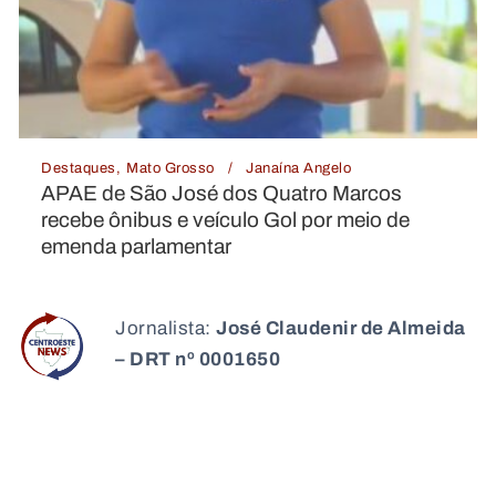
ngelo
Destaques
Mato Grosso
Janaína An
o Marcos
Enchente em Rio Branco deix
or meio de
área de risco; deputado articu
ao Estado
Jornalista:
José Claudenir de Almeida
– DRT nº 0001650