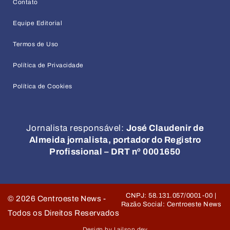
Contato
Equipe Editorial
Termos de Uso
Política de Privacidade
Política de Cookies
Jornalista responsável:
José Claudenir de
Almeida jornalista, portador do Registro
Profissional – DRT nº 0001650
CNPJ: 58.131.057/0001-00 |
©
2026
Centroeste News -
Razão Social: Centroeste News
Todos os Direitos Reservados
Design by Lailson.dev