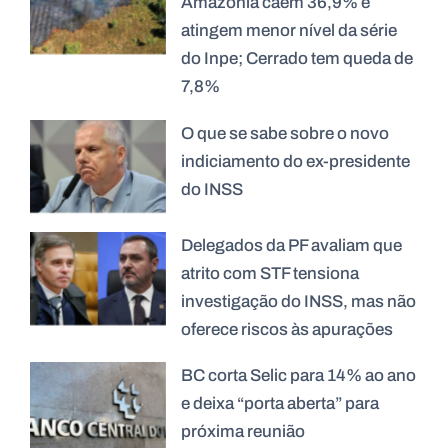
Amazônia caem 36,9% e
atingem menor nível da série
do Inpe; Cerrado tem queda de
7,8%
O que se sabe sobre o novo
indiciamento do ex-presidente
do INSS
Delegados da PF avaliam que
atrito com STF tensiona
investigação do INSS, mas não
oferece riscos às apurações
BC corta Selic para 14% ao ano
e deixa “porta aberta” para
próxima reunião