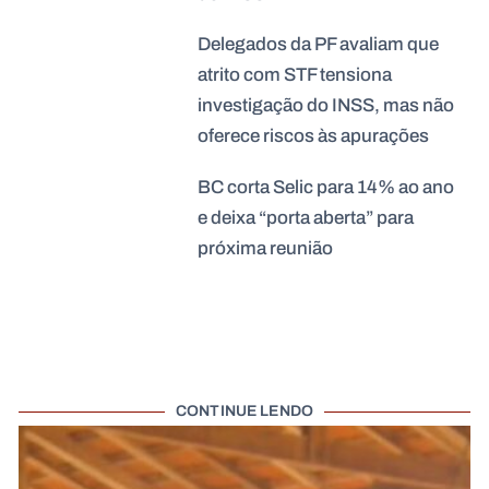
Delegados da PF avaliam que
atrito com STF tensiona
investigação do INSS, mas não
oferece riscos às apurações
BC corta Selic para 14% ao ano
e deixa “porta aberta” para
próxima reunião
CONTINUE LENDO