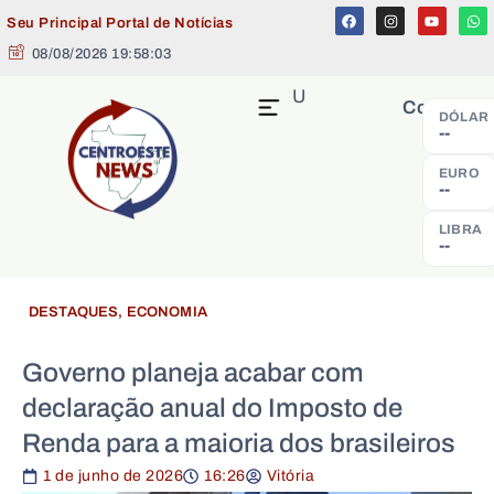
Seu Principal Portal de Notícias
08/08/2026 19:58:04
MENU
Cotação
DÓLAR
--
EURO
--
LIBRA
--
DESTAQUES
,
ECONOMIA
Governo planeja acabar com
declaração anual do Imposto de
Renda para a maioria dos brasileiros
1 de junho de 2026
16:26
Vitória