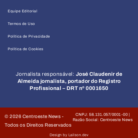
Equipe Editorial
Termos de Uso
Política de Privacidade
Política de Cookies
Jornalista responsável:
José Claudenir de
Almeida jornalista, portador do Registro
Profissional – DRT nº 0001650
CNPJ: 58.131.057/0001-00 |
©
2026
Centroeste News -
Razão Social: Centroeste News
Todos os Direitos Reservados
Design by Lailson.dev