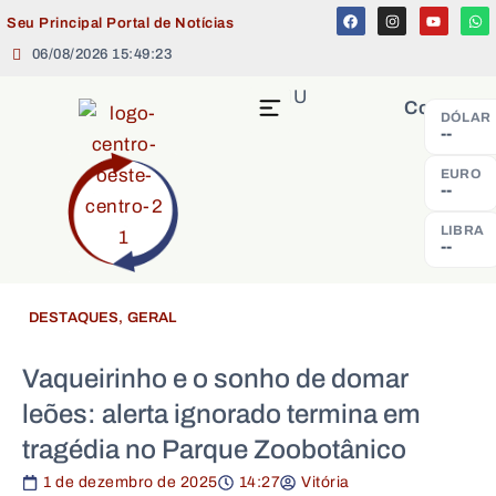
Seu Principal Portal de Notícias
06/08/2026 15:49:23
MENU
Cotação
DÓLAR
--
EURO
--
LIBRA
--
DESTAQUES
,
GERAL
Vaqueirinho e o sonho de domar
leões: alerta ignorado termina em
tragédia no Parque Zoobotânico
1 de dezembro de 2025
14:27
Vitória