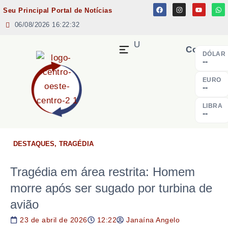
Seu Principal Portal de Notícias
06/08/2026 16:22:32
MENU
Cotação
DÓLAR
--
EURO
--
LIBRA
--
DESTAQUES
,
TRAGÉDIA
Tragédia em área restrita: Homem
morre após ser sugado por turbina de
avião
23 de abril de 2026
12:22
Janaína Angelo