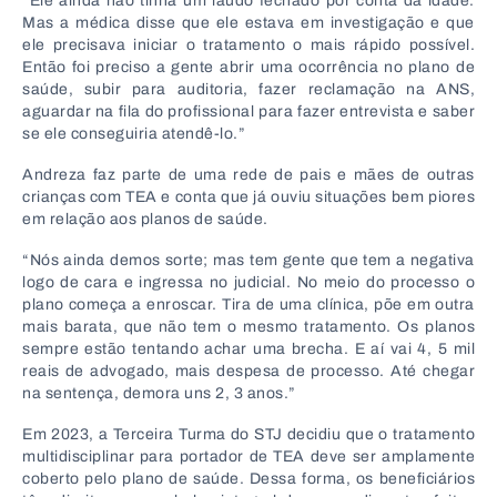
“Ele ainda não tinha um laudo fechado por conta da idade.
Mas a médica disse que ele estava em investigação e que
ele precisava iniciar o tratamento o mais rápido possível.
Então foi preciso a gente abrir uma ocorrência no plano de
saúde, subir para auditoria, fazer reclamação na ANS,
aguardar na fila do profissional para fazer entrevista e saber
se ele conseguiria atendê-lo.”
Andreza faz parte de uma rede de pais e mães de outras
crianças com TEA e conta que já ouviu situações bem piores
em relação aos planos de saúde.
“Nós ainda demos sorte; mas tem gente que tem a negativa
logo de cara e ingressa no judicial. No meio do processo o
plano começa a enroscar. Tira de uma clínica, põe em outra
mais barata, que não tem o mesmo tratamento. Os planos
sempre estão tentando achar uma brecha. E aí vai 4, 5 mil
reais de advogado, mais despesa de processo. Até chegar
na sentença, demora uns 2, 3 anos.”
Em 2023, a Terceira Turma do STJ decidiu que o tratamento
multidisciplinar para portador de TEA deve ser amplamente
coberto pelo plano de saúde. Dessa forma, os beneficiários