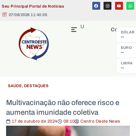
Seu Principal Portal de Notícias
07/08/2026 11:40:06
MENU
Cotação
DÓLAR
--
EURO
--
LIBRA
--
SAÚDE
,
DESTAQUES
Multivacinação não oferece risco e
aumenta imunidade coletiva
17 de outubro de 2024
09:10
Centro Oeste News