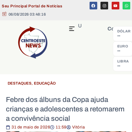
Seu Principal Portal de Notícias
06/08/2026 03:48:17
MENU
Cotação
DÓLAR
--
EURO
--
LIBRA
--
DESTAQUES
,
EDUCAÇÃO
Febre dos álbuns da Copa ajuda
crianças e adolescentes a retomarem
a convivência social
31 de maio de 2026
11:59
Vitória