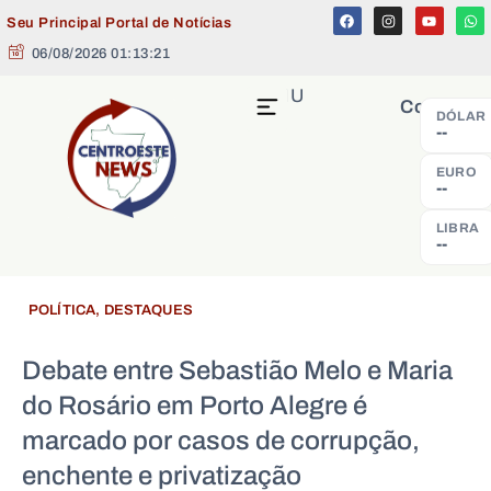
Seu Principal Portal de Notícias
06/08/2026 01:13:22
MENU
Cotação
DÓLAR
--
EURO
--
LIBRA
--
POLÍTICA
,
DESTAQUES
Debate entre Sebastião Melo e Maria
do Rosário em Porto Alegre é
marcado por casos de corrupção,
enchente e privatização