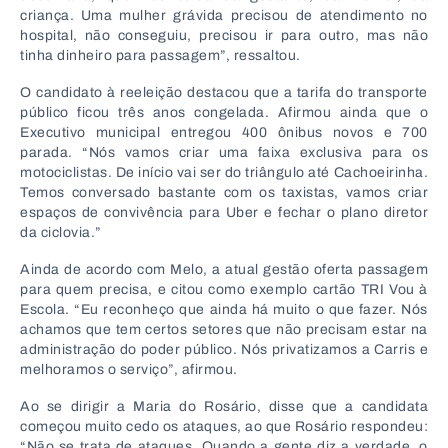
criança. Uma mulher grávida precisou de atendimento no
hospital, não conseguiu, precisou ir para outro, mas não
tinha dinheiro para passagem”, ressaltou.
O candidato à reeleição destacou que a tarifa do transporte
público ficou três anos congelada. Afirmou ainda que o
Executivo municipal entregou 400 ônibus novos e 700
parada. “Nós vamos criar uma faixa exclusiva para os
motociclistas. De início vai ser do triângulo até Cachoeirinha.
Temos conversado bastante com os taxistas, vamos criar
espaços de convivência para Uber e fechar o plano diretor
da ciclovia.”
Ainda de acordo com Melo, a atual gestão oferta passagem
para quem precisa, e citou como exemplo cartão TRI Vou à
Escola. “Eu reconheço que ainda há muito o que fazer. Nós
achamos que tem certos setores que não precisam estar na
administração do poder público. Nós privatizamos a Carris e
melhoramos o serviço”, afirmou.
Ao se dirigir a Maria do Rosário, disse que a candidata
começou muito cedo os ataques, ao que Rosário respondeu:
“Não se trata de ataques. Quando a gente diz a verdade, o