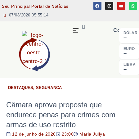
Seu Principal Portal de Notícias
07/08/2026 05:55:14
MENU
Cotação
DÓLAR
--
EURO
--
LIBRA
--
DESTAQUES
,
SEGURANÇA
Câmara aprova proposta que
endurece penas para crimes com
armas de uso restrito
12 de junho de 2026
23:00
Maria Jullya