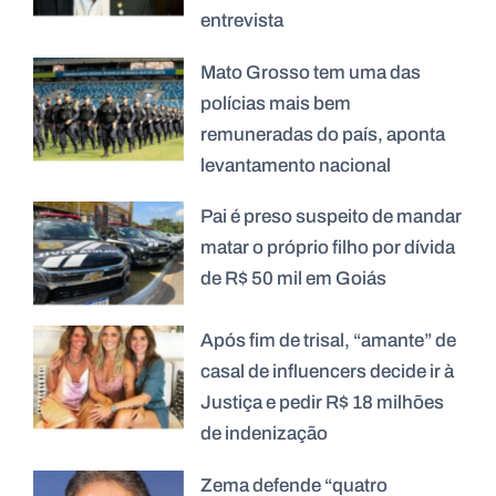
entrevista
Mato Grosso tem uma das
polícias mais bem
remuneradas do país, aponta
levantamento nacional
Pai é preso suspeito de mandar
matar o próprio filho por dívida
de R$ 50 mil em Goiás
Após fim de trisal, “amante” de
casal de influencers decide ir à
Justiça e pedir R$ 18 milhões
de indenização
Zema defende “quatro