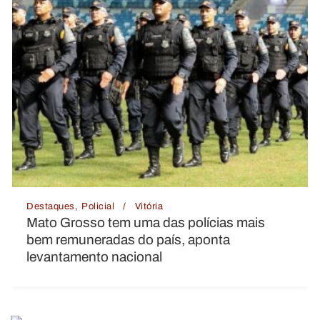
Destaques
Justiça
Vitória
Pai é preso suspeito de mandar matar o
próprio filho por dívida de R$ 50 mil em
Goiás