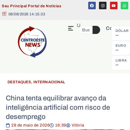
Seu Principal Portal de Notícias
08/08/2026 14:15:34
MENU
Cotação
DÓLAR
--
EURO
--
LIBRA
--
DESTAQUES
,
INTERNACIONAL
China tenta equilibrar avanço da
inteligência artificial com risco de
desemprego
28 de maio de 2026
16:39
Vitória