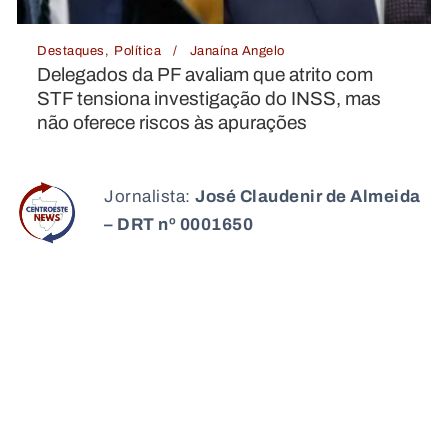
ngelo
Destaques
Economia
Janaína 
que atrito com
BC corta Selic para 14% a
o do INSS, mas
“porta aberta” para próxim
rações
Jornalista:
José Claudenir de Almeida
– DRT nº 0001650