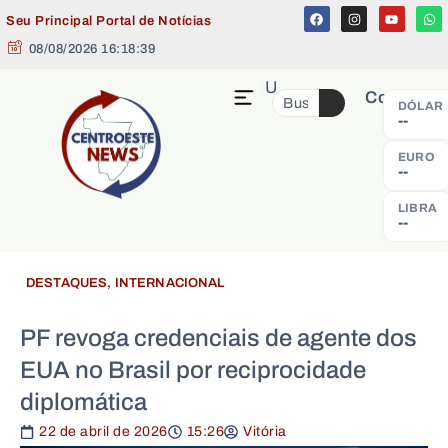
Seu Principal Portal de Notícias
08/08/2026 16:18:40
MENU
Cotação
DÓLAR
--
EURO
--
LIBRA
--
DESTAQUES
,
INTERNACIONAL
PF revoga credenciais de agente dos
EUA no Brasil por reciprocidade
diplomática
22 de abril de 2026
15:26
Vitória