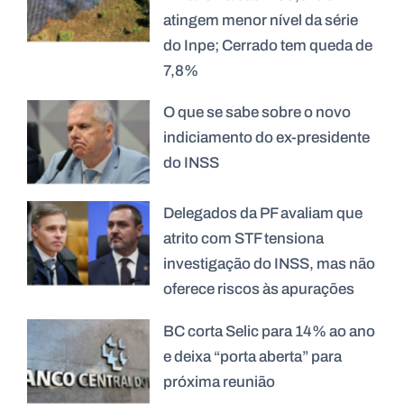
atingem menor nível da série
do Inpe; Cerrado tem queda de
7,8%
O que se sabe sobre o novo
indiciamento do ex-presidente
do INSS
Delegados da PF avaliam que
atrito com STF tensiona
investigação do INSS, mas não
oferece riscos às apurações
BC corta Selic para 14% ao ano
e deixa “porta aberta” para
próxima reunião