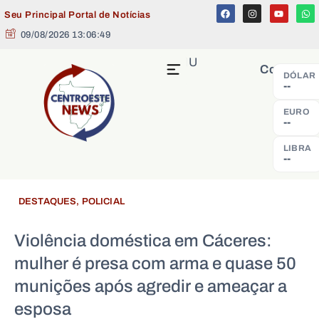
Seu Principal Portal de Notícias
09/08/2026 13:06:49
MENU
Cotação
DÓLAR
--
EURO
--
LIBRA
--
DESTAQUES
,
POLICIAL
Violência doméstica em Cáceres:
mulher é presa com arma e quase 50
munições após agredir e ameaçar a
esposa