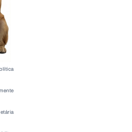
lítica
mente
etária