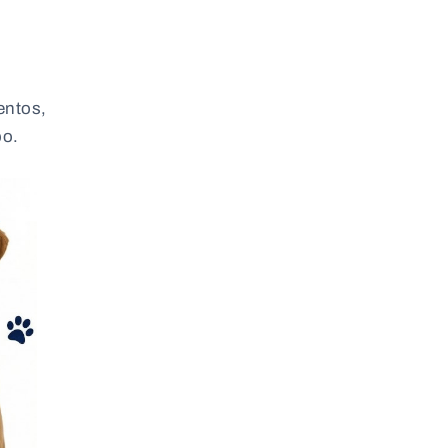
entos,
po.