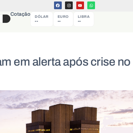
Cotação
DÓLAR
EURO
LIBRA
--
--
--
ram em alerta após crise no