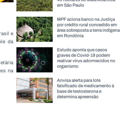
em São Paulo
MPF aciona banco na Justiça
por crédito rural concedido em
área sobreposta a terra indígena
asil e
em Rondônia
ole da
Estudo aponta que casos
graves de Covid-19 podem
reativar vírus adormecidos no
tária
organismo
tes na
Anvisa alerta para lote
falsificado de medicamento à
base de testosterona e
determina apreensão