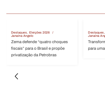
Destaques
Tecnologia
Janaína Angelo
ues
Transformação digital como ponte
õe
para uma educação de qualidade