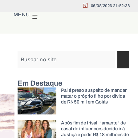
06/08/2026 21:52:39
MENU
Em Destaque
Pai é preso suspeito de mandar
matar o próprio filho por dívida
de R$ 50 mil em Goiás
Após fim de trisal, “amante” de
casal de influencers decide ir à
Justiça e pedir R$ 18 milhões de