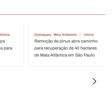
mbiente
Vitória
Destaques
Meio Ambiente
Vitória
us abre caminho
MPF aciona banco na Justiça p
o de 40 hectares
crédito rural concedido em área
ca em São Paulo
sobreposta a terra indígena em
Rondônia