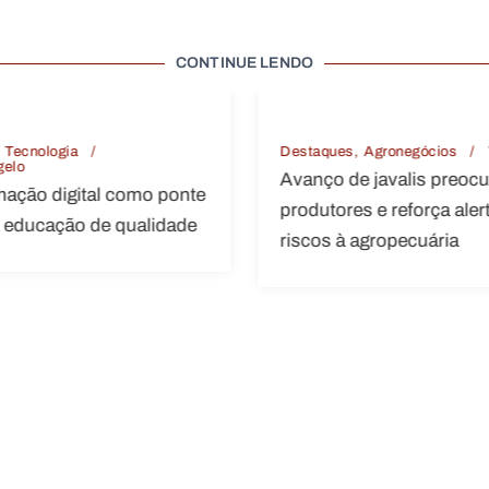
CONTINUE LENDO
Destaques
Agronegócios
Vitória
Destaques
Meio A
Avanço de javalis preocupa
Remoção de pin
produtores e reforça alerta para
para recuperaçã
riscos à agropecuária
de Mata Atlânti