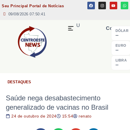
Seu Principal Portal de Notícias
09/08/2026 07:50:41
MENU
Cotação
DÓLAR
--
EURO
--
LIBRA
--
DESTAQUES
Saúde nega desabastecimento
generalizado de vacinas no Brasil
24 de outubro de 2024
15:54
renato