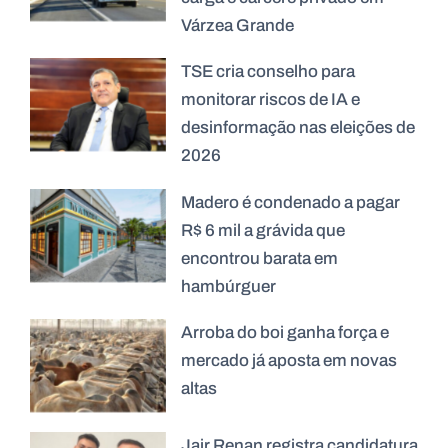
Várzea Grande
TSE cria conselho para
monitorar riscos de IA e
desinformação nas eleições de
2026
Madero é condenado a pagar
R$ 6 mil a grávida que
encontrou barata em
hambúrguer
Arroba do boi ganha força e
mercado já aposta em novas
altas
Jair Renan registra candidatura