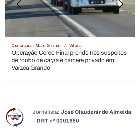
Destaques
Política
Vitória
e três suspeitos
TSE cria conselho para moni
 privado em
IA e desinformação nas elei
Jornalista:
José Claudenir de Almeida
– DRT nº 0001650