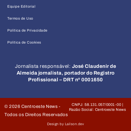
Equipe Editorial
Termos de Uso
Política de Privacidade
Política de Cookies
Jornalista responsável:
José Claudenir de
Almeida jornalista, portador do Registro
Profissional – DRT nº 0001650
CNPJ: 58.131.057/0001-00 |
©
2026
Centroeste News -
Razão Social: Centroeste News
Todos os Direitos Reservados
Design by Lailson.dev