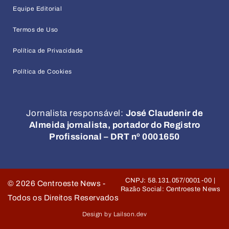
Equipe Editorial
Termos de Uso
Política de Privacidade
Política de Cookies
Jornalista responsável:
José Claudenir de
Almeida jornalista, portador do Registro
Profissional – DRT nº 0001650
CNPJ: 58.131.057/0001-00 |
©
2026
Centroeste News -
Razão Social: Centroeste News
Todos os Direitos Reservados
Design by Lailson.dev