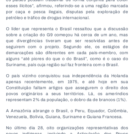
esses ilícitos”, afirmou, referindo-se a uma região marcada
por caça e pesca ilegais, disputas pela exploração de
petróleo e tráfico de drogas internacional.
O líder que representa o Brasil ressaltou que a discussão
sobre a criação do G9 começou há cerca de um ano, mas
que divergências tiveram que ser resolvidas antes de
seguirem com o projeto. Segundo ele, os estágios de
demarcações são diferentes em cada país-membro, com
alguns “até piores do que o do Brasil”, como é o caso do
Suriname, país cuja região sul faz fronteira com o Brasil.
O país vizinho conquistou sua independência da Holanda
apenas recentemente, em 1975, e até hoje em sua
Constituição faltam artigos que assegurem o direito dos
povos originários a seus territórios. Lá, os ameríndios
representam 2% da população, o dobro da de brancos (1%).
A Amazônia abrange o Brasil, o Peru, Equador, Colômbia,
Venezuela, Bolívia, Guiana, Suriname e Guiana Francesa.
No último dia 28, oito organizações representativas dos
povos indígenas, incluindo a Articulação dos Povos