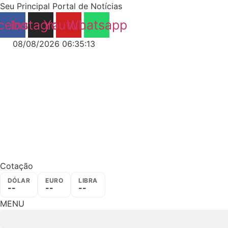
Ir
Seu Principal Portal de Notícias
para
cebook
Instagram
Youtube
Whatsapp
o
conteúdo
08/08/2026 06:35:14
Cotação
DÓLAR
EURO
LIBRA
--
--
--
MENU