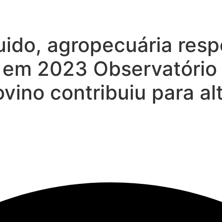
uido, agropecuária res
 em 2023 Observatório
ino contribuiu para al