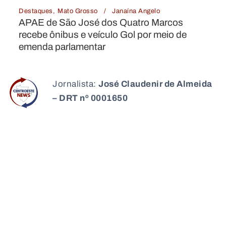
Destaques
Mato Grosso
Janaína Angelo
os
Enchente em Rio Branco deixa 30 ca
 de
área de risco; deputado articula apoio
ao Estado
Jornalista:
José Claudenir de Almeida
– DRT nº 0001650