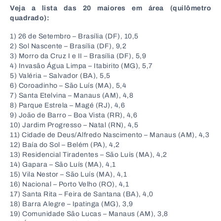
Veja a lista das 20 maiores em área (quilômetro
quadrado):
1) 26 de Setembro – Brasília (DF), 10,5
2) Sol Nascente – Brasília (DF), 9,2
3) Morro da Cruz I e II – Brasília (DF), 5,9
4) Invasão Água Limpa – Itabirito (MG), 5,7
5) Valéria – Salvador (BA), 5,5
6) Coroadinho – São Luís (MA), 5,4
7) Santa Etelvina – Manaus (AM), 4,8
8) Parque Estrela – Magé (RJ), 4,6
9) João de Barro – Boa Vista (RR), 4,6
10) Jardim Progresso – Natal (RN), 4,5
11) Cidade de Deus/Alfredo Nascimento – Manaus (AM), 4,3
12) Baía do Sol – Belém (PA), 4,2
13) Residencial Tiradentes – São Luís (MA), 4,2
14) Gapara – São Luís (MA), 4,1
15) Vila Nestor – São Luís (MA), 4,1
16) Nacional – Porto Velho (RO), 4,1
17) Santa Rita – Feira de Santana (BA), 4,0
18) Barra Alegre – Ipatinga (MG), 3,9
19) Comunidade São Lucas – Manaus (AM), 3,8