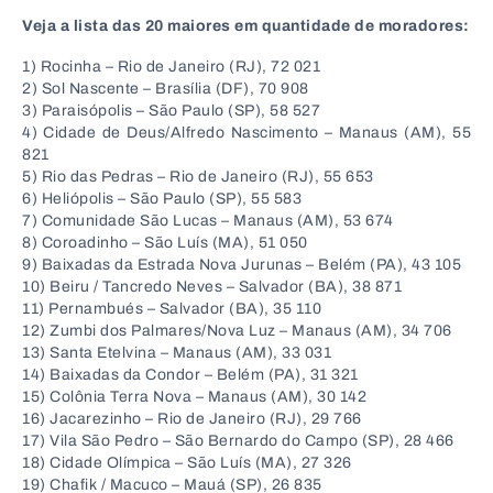
Veja a lista das 20 maiores em quantidade de moradores:
1) Rocinha – Rio de Janeiro (RJ), 72 021
2) Sol Nascente – Brasília (DF), 70 908
3) Paraisópolis – São Paulo (SP), 58 527
4) Cidade de Deus/Alfredo Nascimento – Manaus (AM), 55
821
5) Rio das Pedras – Rio de Janeiro (RJ), 55 653
6) Heliópolis – São Paulo (SP), 55 583
7) Comunidade São Lucas – Manaus (AM), 53 674
8) Coroadinho – São Luís (MA), 51 050
9) Baixadas da Estrada Nova Jurunas – Belém (PA), 43 105
10) Beiru / Tancredo Neves – Salvador (BA), 38 871
11) Pernambués – Salvador (BA), 35 110
12) Zumbi dos Palmares/Nova Luz – Manaus (AM), 34 706
13) Santa Etelvina – Manaus (AM), 33 031
14) Baixadas da Condor – Belém (PA), 31 321
15) Colônia Terra Nova – Manaus (AM), 30 142
16) Jacarezinho – Rio de Janeiro (RJ), 29 766
17) Vila São Pedro – São Bernardo do Campo (SP), 28 466
18) Cidade Olímpica – São Luís (MA), 27 326
19) Chafik / Macuco – Mauá (SP), 26 835