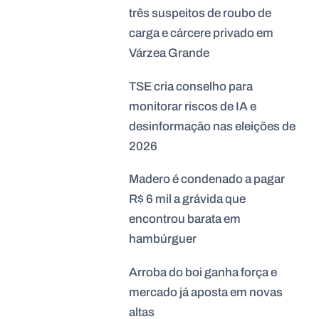
três suspeitos de roubo de
carga e cárcere privado em
Várzea Grande
TSE cria conselho para
monitorar riscos de IA e
desinformação nas eleições de
2026
Madero é condenado a pagar
R$ 6 mil a grávida que
encontrou barata em
hambúrguer
Arroba do boi ganha força e
mercado já aposta em novas
altas